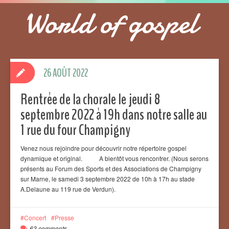
World of gospel
26 AOÛT 2022
Rentrée de la chorale le jeudi 8
septembre 2022 à 19h dans notre salle au
1 rue du four Champigny
Venez nous rejoindre pour découvrir notre répertoire gospel
dynamique et original. A bientôt vous rencontrer. (Nous serons
présents au Forum des Sports et des Associations de Champigny
sur Marne, le samedi 3 septembre 2022 de 10h à 17h au stade
A.Delaune au 119 rue de Verdun).
Concert
Presse
63 comments