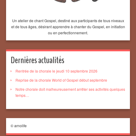
Un atelier de chant Gospel, destiné aux participants de tous niveaux
et de tous âges, désirant apprendre à chanter du Gospel, en initiation
ou en perfectionnement.
Dernières actualités
Rentrée de la chorale le jeudi 10 septembre 2026
Reprise de la chorale World of Gospel début septembre
Notre chorale doit malheureusement arrêter ses activités quelques
temps…
© arnolife