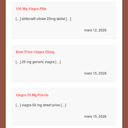
100 Mg Viagra Pills
[…] sildenafil citrate 25mg tablet […]
mars 12, 2026
Best Price Viagra 25mg
[…] 25 mg generic viagra […]
mars 15, 2026
Viagra 25 Mg Precio
[…] viagra 50 mg street price […]
mars 15, 2026