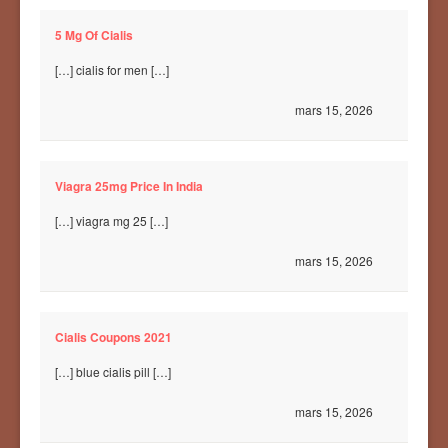
5 Mg Of Cialis
[…] cialis for men […]
mars 15, 2026
Viagra 25mg Price In India
[…] viagra mg 25 […]
mars 15, 2026
Cialis Coupons 2021
[…] blue cialis pill […]
mars 15, 2026