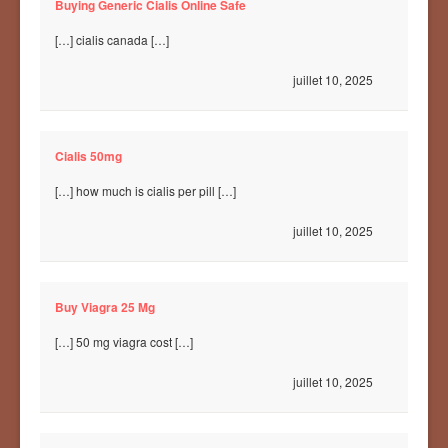
Buying Generic Cialis Online Safe
[…] cialis canada […]
juillet 10, 2025
Cialis 50mg
[…] how much is cialis per pill […]
juillet 10, 2025
Buy Viagra 25 Mg
[…] 50 mg viagra cost […]
juillet 10, 2025