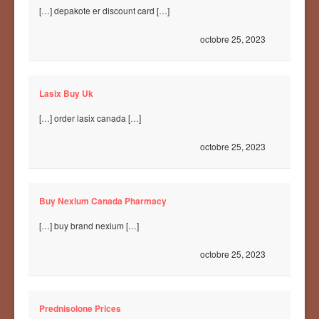
[…] depakote er discount card […]
octobre 25, 2023
Lasix Buy Uk
[…] order lasix canada […]
octobre 25, 2023
Buy Nexium Canada Pharmacy
[…] buy brand nexium […]
octobre 25, 2023
Prednisolone Prices