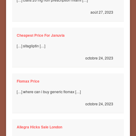
août 27, 2023
Cheapest Price For Januvia
[…] sitagliptin […]
octobre 24, 2023
Flomax Price
[…] where can i buy generic flomax […]
octobre 24, 2023
Allegra Hicks Sale London